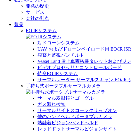
開発の歴史
サービス
会社の利点
製品
EO IRシステム
対ドローンシステム
UAV およびドローンペイロード用 EO/IR IS
観察と監視パンチルト
Vessel Land 屋上車両搭載タレットおよびジ
ビデオプロセッサとコントロールボード
特命EO IRシステム
サーマルレーダー サーマルスキャン EO/IR
手持ち式ポータブルサーマルカメラ
サーマル双眼鏡とゴーグル
ガス漏れ検知
サーマルサイトスコープクリップオン
他のハンドヘルドポータブルカメラ
熱融着ビジョンハンドヘルド
レッドドットサーマルビジョンサイト