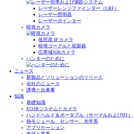
レーザーレンジファインダー（LRF）
レーザー照明器
レーザーポインター
暗視カメラ
低照度 IP カメラ
暗視ゴーグルと双眼鏡
広帯域NIRカメラ
ハンターのために
ニュース
新製品とソリューションのリリース
会社のニュース
誘導と出来事
知識
基礎知識
EO/IRシステムとカメラ
ハンドヘルド＆ポータブル（サーマルおよびIIT）
熱モジュール、センサー、光学系
アプリケーション
市場と業界