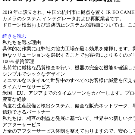
2019 年に設立され、中国の杭州市に拠点を置く IR-EO CAMERAS 
カメラのシステム インテグレータおよび再販業者です。
ドローン検出および追跡防止システムの詳細については、ここ
続きを読む
私たちを選ぶ理由
具体的な作業には弊社の協力工場が最も効果を発揮します。業界
適なソリューションを選択することでお客様により多くのメ
100% 品質管理
出荷前に厳格な品質検査を行い、機器の完全な機能を確認し
シンプルでシックなデザイン
ミニマルなスタイルで世界中のすべてのお客様に誠意を伝え
タイムリーなサービス
米国、EU、アジアまでのタイムゾーンをカバーします。プ
豊富な経験
高度な生産設備と検出システム、健全な販売ネットワーク、
信頼できるパートナー
私たちは、相互の利益と発展に基づいて、世界中の新しいク
アフターサービス
万全のアフターサービス体制を整えておりますので、安心し