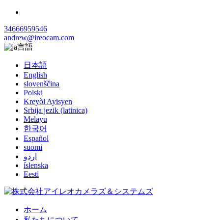
34666959546
andrew@ireocam.com
言語
日本語
English
slovenščina
Polski
Kreyòl Ayisyen
Srbija jezik (latinica)
Melayu
한국어
Español
suomi
اردو
íslenska
Eesti
ホーム
私たちについて